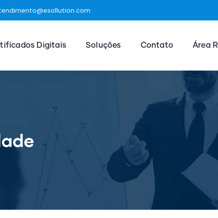
tendimento@esollution.com
tificados Digitais
Soluções
Contato
Área R
dade