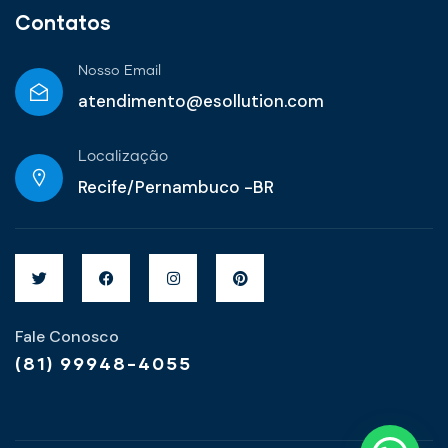
Contatos
Nosso Email
atendimento@esollution.com
Localização
Recife/Pernambuco -BR
Fale Conosco
Olá! Bem vindo ao E-sollution!
(81) 99948-4055
Podemos ajudá-lo?